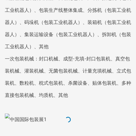
工业机器人）、包装生产线整体集成、分拣机（包装工业机
器人）、码垛机（包装工业机器人）、装箱机（包装工业机
器人）、集装运输设备（包装工业机器人）、拆卸机（包装
工业机器人）、其他
一次包装机械：封口机械、成型-充填-封口包装机、真空包
装机械、灌装机械、无菌包装机械、计量充填机械、立式包
装机、数粒机、枕式包装机、杀菌设备、贴体包装机、多种
直接包装机械、均质机、其他