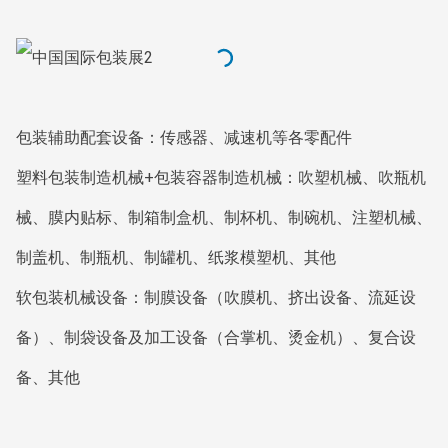
包装辅助配套设备：传感器、减速机等各零配件
塑料包装制造机械+包装容器制造机械：吹塑机械、吹瓶机
械、膜内贴标、制箱制盒机、制杯机、制碗机、注塑机械、
制盖机、制瓶机、制罐机、纸浆模塑机、其他
软包装机械设备：制膜设备（吹膜机、挤出设备、流延设
备）、制袋设备及加工设备（合掌机、烫金机）、复合设
备、其他