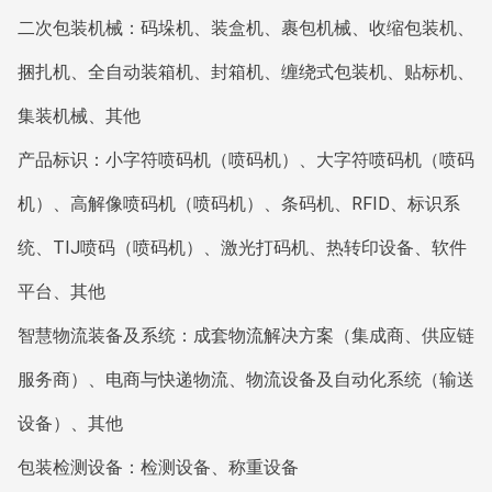
二次包装机械：码垛机、装盒机、裹包机械、收缩包装机、
捆扎机、全自动装箱机、封箱机、缠绕式包装机、贴标机、
集装机械、其他
产品标识：小字符喷码机（喷码机）、大字符喷码机（喷码
机）、高解像喷码机（喷码机）、条码机、RFID、标识系
统、TIJ喷码（喷码机）、激光打码机、热转印设备、软件
平台、其他
智慧物流装备及系统：成套物流解决方案（集成商、供应链
服务商）、电商与快递物流、物流设备及自动化系统（输送
设备）、其他
包装检测设备：检测设备、称重设备