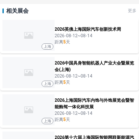
相关展会
更多
2026英佛上海国际汽车创新技术周
2026-08-12~08-14
距离
5
天
上海
2026中国具身智能机器人产业大会暨展览
会(上海)
2026-08-12~08-14
距离
5
天
上海
2026上海国际汽车内饰与外饰展览会暨智
能舱驾一体化科技展
2026-08-12~08-14
距离
5
天
上海
2026第十六届上海国际智能网联新能源汽