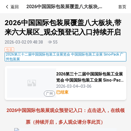
2026中国国际包装展覆盖八大板块,带来六大展区_观众预登记入口持续开启
返回
首页
2026中国国际包装展覆盖八大板块,带
来六大展区_观众预登记入口持续开启
2026-03-02 09:48:38
55
包装
2026第三十二届中国国际包装工业展览会 中国国际包装工业展 Sino-Pack 广
州包装展
2026第三十二届中国国际包装工业展
览会 中国国际包装工业展 Sino-Pack
广州包装展
2026-03-04~03-06
已结束
广州
2026中国国际包装展观众预登记入口：点击进入，在线领
票（持续开启，多人观众请分享此页）